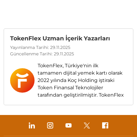
TokenFlex Uzman İçerik Yazarları
Yayınlanma Tarihi: 29.11.2025
Güncellenme Tarihi: 29.11.2025
TokenFlex, Türkiye'nin ilk
tamamen dijital yemek kartı olarak
2022 yılında Koç Holding iştiraki
Token Finansal Teknolojiler
tarafından geliştirilmiştir. TokenFlex
uzman yazarları, işletme sahipleri,
girişimciler, insan kaynakları
yöneticileri ve her zaman yeniyi
yakalamak isteyen bütün
kurumsal liderler için