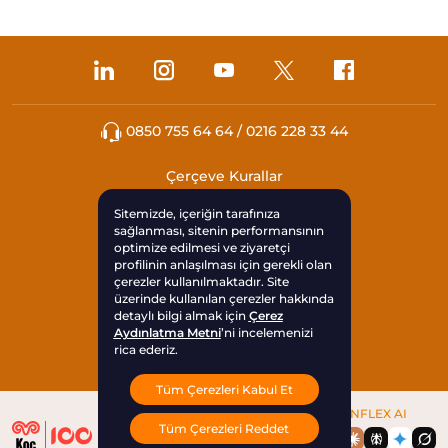
0850 755 64 64 / 0216 228 33 44
Çerçeve Kurallar
Sitemizde, içeriğin tarafınıza
KVKK
sağlanması, sitenin performansının
optimize edilmesi ve ziyaretçi
profilinin anlaşılması için gerekli olan
Çerezleri Yönet
çerezler kullanılmaktadır. Site
üzerinde kullanılan çerezler hakkında
Yasal Uyarı
detaylı bilgi almak için
Çerez
Aydınlatma Metni
’ni incelemenizi
rica ederiz.
Sıkça Sorulan Sorular
Tüm Çerezleri Kabul Et
TOKENFLEX AI
Tüm Çerezleri Reddet