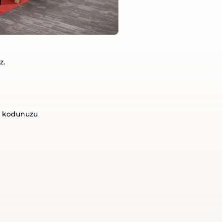
z.
a kodunuzu