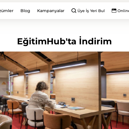
zümler
Blog
Kampanyalar
Üye İş Yeri Bul
Onlin
EğitimHub'ta İndirim