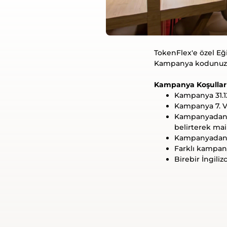
TokenFlex'e özel Eği
Kampanya kodunuza T
Kampanya Koşulları
Kampanya 31.12
Kampanya 7. Ve 
Kampanyadan 
belirterek mail
Kampanyadan sa
Farklı kampany
Birebir İngili