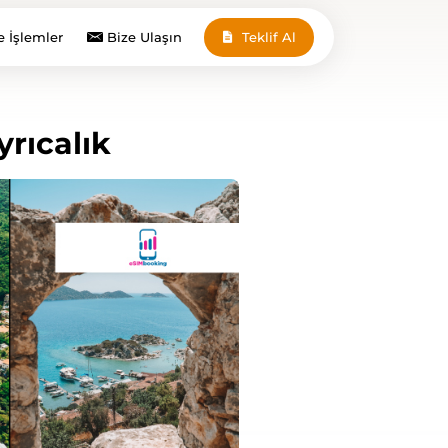
e İşlemler
Bize Ulaşın
Teklif Al
rıcalık