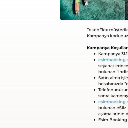
TokenFlex müşterile
Kampanya kodunuza T
Kampanya Koşullar
Kampanya 31.12
esimbooking
seyahat edece
bulunan “İndir
Satın alma işl
hesabınızda “e
Telefonunuzun
sonra kameray
esimbooking
bulunan eSIM 
aşamalarının de
Esim Booking 