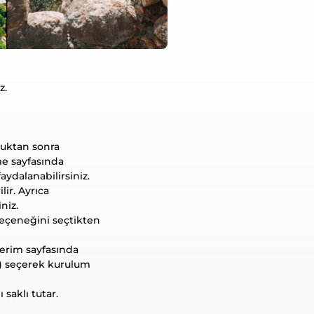
z.
duktan sonra
me sayfasında
ydalanabilirsiniz.
ir. Ayrıca
niz.
eçeneğini seçtikten
erim sayfasında
d) seçerek kurulum
saklı tutar.