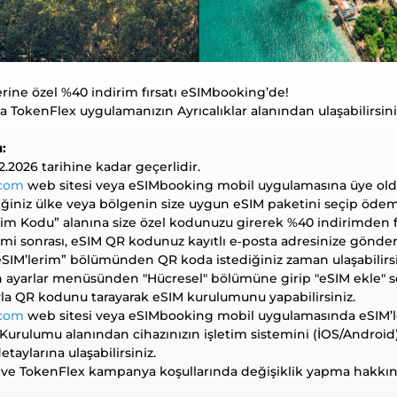
rine özel %40 indirim fırsatı eSIMbooking’de!
okenFlex uygulamanızın Ayrıcalıklar alanından ulaşabilirsini
ı:
.2026 tarihine kadar geçerlidir.
.com
web sitesi veya eSIMbooking mobil uygulamasına üye ol
ğiniz ülke veya bölgenin size uygun eSIM paketini seçip öde
im Kodu” alanına size özel kodunuzu girerek %40 indirimden fa
emi sonrası, eSIM QR kodunuz kayıtlı e‑posta adresinize gönderil
SIM’lerim” bölümünden QR koda istediğiniz zaman ulaşabilirsi
 ayarlar menüsünden "Hücresel" bölümüne girip "eSIM ekle" s
la QR kodunu tarayarak eSIM kurulumunu yapabilirsiniz.
.com
web sitesi veya eSIMbooking mobil uygulamasında eSIM’l
Kurulumu alanından cihazınızın işletim sistemini (İOS/Androi
taylarına ulaşabilirsiniz.
ve TokenFlex kampanya koşullarında değişiklik yapma hakkını 