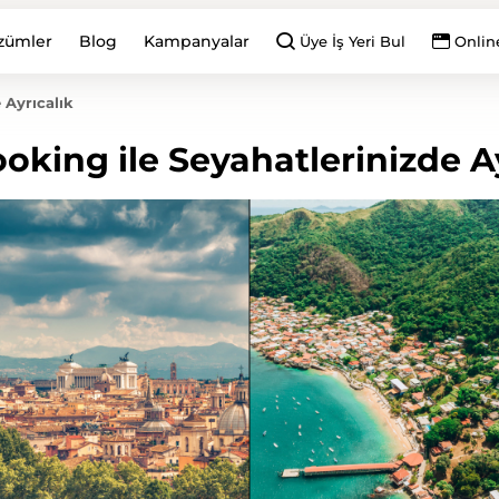
zümler
Blog
Kampanyalar
Üye İş Yeri Bul
Onlin
 Ayrıcalık
oking ile Seyahatlerinizde Ay