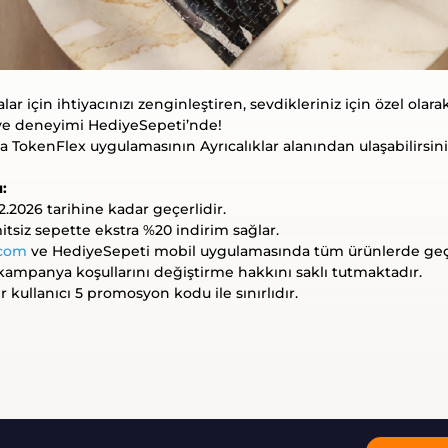
r için ihtiyacınızı zenginleştiren, sevdikleriniz için özel olara
ye deneyimi HediyeSepeti’nde!
okenFlex uygulamasının Ayrıcalıklar alanından ulaşabilirsini
:
.2026 tarihine kadar geçerlidir.
tsiz sepette ekstra %20 indirim sağlar.
.com
ve HediyeSepeti mobil uygulamasında tüm ürünlerde geçe
ampanya koşullarını değiştirme hakkını saklı tutmaktadır.
 kullanıcı 5 promosyon kodu ile sınırlıdır.