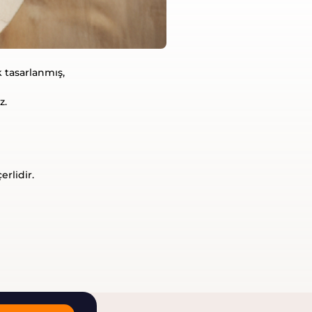
k tasarlanmış,
z.
rlidir.