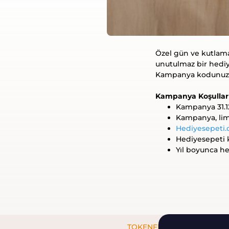
Özel gün ve kutlamala
unutulmaz bir hedi
Kampanya kodunuza T
Kampanya Koşulları
Kampanya 31.12
Kampanya, limi
Hediyesepeti
Hediyesepeti k
Yıl boyunca her
TOKENFLEX AI