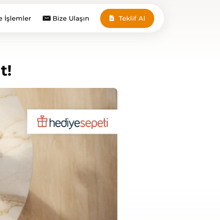
e İşlemler
Bize Ulaşın
Teklif Al
t!