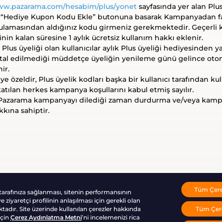
www.pazarama.com/hesabim/plus/yonet
sayfasında yer alan Plus
“Hediye Kupon Kodu Ekle” butonuna basarak Kampanyadan fa
ulamasından aldığınız kodu girmeniz gerekmektedir. Geçerli k
nin kalan süresine 1 aylık ücretsiz kullanım hakkı eklenir.
 Plus üyeliği olan kullanıcılar aylık Plus üyeliği hediyesinden 
iptal edilmediği müddetçe üyeliğin yenileme günü gelince otom
ir.
e özeldir, Plus üyelik kodları başka bir kullanıcı tarafından ku
ılan herkes kampanya koşullarını kabul etmiş sayılır.
Pazarama kampanyayı dilediği zaman durdurma ve/veya kampa
kına sahiptir.
Tüm Çerez
 tarafınıza sağlanması, sitenin performansının
0850 755 64 64 / 0216 228 33 44
 ziyaretçi profilinin anlaşılması için gerekli olan
Tüm Çere
ktadır. Site üzerinde kullanılan çerezler hakkında
için
Çerez Aydınlatma Metni
’ni incelemenizi rica