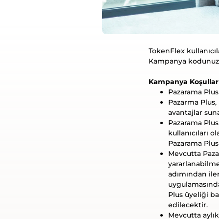
TokenFlex kullanıcı
Kampanya kodunuza T
Kampanya Koşulları
Pazarama Plus 
Pazarma Plus, 
avantajlar suna
Pazarama Plus 
kullanıcıları o
Pazarama Plus 
Mevcutta Pazar
yararlanabilme
adımından ile
uygulamasında
Plus üyeliği ba
edilecektir.
Mevcutta aylık