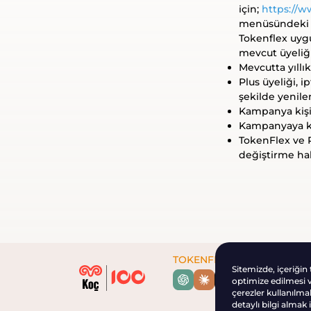
için;
https://
menüsündeki 
Tokenflex uyg
mevcut üyeliği
Mevcutta yıllık
Plus üyeliği, 
şekilde yenilen
Kampanya kişiy
Kampanyaya kat
TokenFlex ve 
değiştirme hak
TOKENFLEX AI
Sitemizde, içeriğin
optimize edilmesi ve
çerezler kullanılma
detaylı bilgi almak 