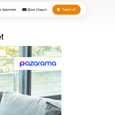
e İşlemler
Bize Ulaşın
Teklif Al
!