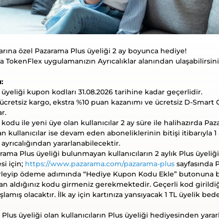
larına özel Pazarama Plus üyeliği 2 ay boyunca hediye!
okenFlex uygulamanızın Ayrıcalıklar alanından ulaşabilirsini
:
üyeliği kupon kodları 31.08.2026 tarihine kadar geçerlidir.
ücretsiz kargo, ekstra %10 puan kazanımı ve ücretsiz D-Smart 
r.
kodu ile yeni üye olan kullanıcılar 2 ay süre ile halihazırda Pa
lan kullanıcılar ise devam eden aboneliklerinin bitişi itibarıyla 
ayrıcalığından yararlanabilecektir.
ama Plus üyeliği bulunmayan kullanıcıların 2 aylık Plus üyeli
si için;
https://www.pazarama.com/pazarama-plus
sayfasında P
rleyip ödeme adımında “Hediye Kupon Kodu Ekle” butonuna b
n aldığınız kodu girmeniz gerekmektedir. Geçerli kod girildiğ
şlamış olacaktır. İlk ay için kartınıza yansıyacak 1 TL üyelik bede
 Plus üyeliği olan kullanıcıların Plus üyeliği hediyesinden yara