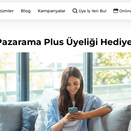
zümler
Blog
Kampanyalar
Üye İş Yeri Bul
Onlin
Pazarama Plus Üyeliği Hediye