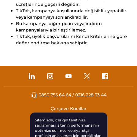
ücretlerinde geçerli değildir.
TikTak, kampanya koşullarında değişiklik yapabilir
veya kampanyayı sonlandırabilir.
Bu kampanya, diğer puan veya indirim
kampanyalarıyla birleştirilemez.
TikTak, üyelik başvurularını kendi kriterlerine göre
değerlendirme hakkına sahiptir.
0850 755 64 64 / 0216 228 33 44
Çerçeve Kurallar
Sitemizde, içeriğin tarafınıza
KVKK
sağlanması, sitenin performansının
optimize edilmesi ve ziyaretçi
profilinin anlaşılması için gerekli olan
Çerezleri Yönet