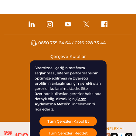
0850 755 64 64 / 0216 228 33 44
Çerçeve Kurallar
Sitemizde, içeriğin tarafınıza
KVKK
sağlanması, sitenin performansının
optimize edilmesi ve ziyaretçi
profilinin anlaşılması için gerekli olan
Çerezleri Yönet
çerezler kullanılmaktadır. Site
üzerinde kullanılan çerezler hakkında
Yasal Uyarı
detaylı bilgi almak için
Çerez
Aydınlatma Metni
’ni incelemenizi
rica ederiz.
Sıkça Sorulan Sorular
Tüm Çerezleri Kabul Et
TOKENFLEX AI
Tüm Çerezleri Reddet