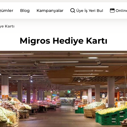
zümler
Blog
Kampanyalar
Üye İş Yeri Bul
Onlin
ye Kartı
Migros Hediye Kartı