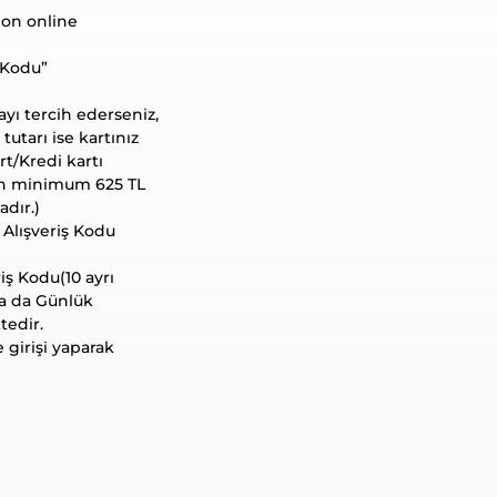
ion online
 Kodu”
yı tercih ederseniz,
tutarı ise kartınız
t/Kredi kartı
için minimum 625 TL
adır.)
l Alışveriş Kodu
iş Kodu(10 ayrı
da da Günlük
tedir.
e girişi yaparak