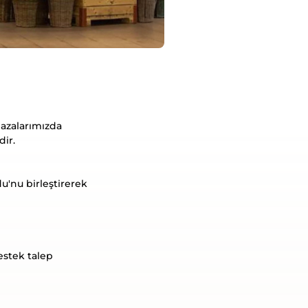
ğazalarımızda
dir.
odu'nu birleştirerek
estek talep