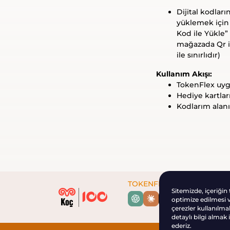
Dijital kodla
yüklemek için 
Kod ile Yükle” 
mağazada Qr il
ile sınırlıdır)
Kullanım Akışı:
TokenFlex uygu
Hediye kartlar
Kodlarım alanı
TOKENFLEX AI
Sitemizde, içeriğin
optimize edilmesi ve
çerezler kullanılma
detaylı bilgi almak 
ederiz.