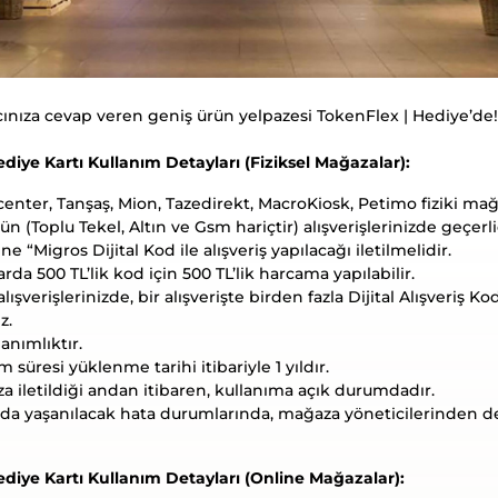
acınıza cevap veren geniş ürün yelpazesi TokenFlex | Hediye’de!
diye Kartı Kullanım Detayları (Fiziksel Mağazalar):
enter, Tanşaş, Mion, Tazedirekt, MacroKiosk, Petimo fiziki ma
n (Toplu Tekel, Altın ve Gsm hariçtir) alışverişlerinizde geçerli
e “Migros Dijital Kod ile alışveriş yapılacağı iletilmelidir.
rda 500 TL’lik kod için 500 TL’lik harcama yapılabilir.
lışverişlerinizde, bir alışverişte birden fazla Dijital Alışveriş K
z.
anımlıktır.
 süresi yüklenme tarihi itibariyle 1 yıldır.
ıza iletildiği andan itibaren, kullanıma açık durumdadır.
da yaşanılacak hata durumlarında, mağaza yöneticilerinden d
diye Kartı Kullanım Detayları (Online Mağazalar):