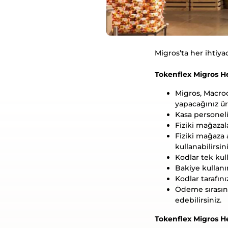
Migros’ta her ihtiy
Tokenflex Migros He
Migros, Macroc
yapacağınız ürü
Kasa personelin
Fiziki mağazala
Fiziki mağaza a
kullanabilirsini
Kodlar tek kull
Bakiye kullanım
Kodlar tarafın
Ödeme sırasın
edebilirsiniz.
Tokenflex Migros He