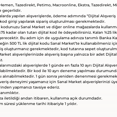
Hemen, Tazedirekt, Petimo, Macroonline, Ekstra, Tazedirekt, M
e geçerlidir.
arda yapılan alışverişlerde, ödeme adımında “Dijital Alışveriş
d girişi yapılarak sipariş oluşturulması gerekmektedir.
riş kodunuzu Sanal Market ve diğer online mağazalarda kullanma
75 kadar olan tutarı dijital kod ile ödeyebilirsiniz. Kalan %25 lik 
erecektir. Bu adım için de uygulama adınıza tanımlı Banka Kar
neğin 500 TL lik dijital kodu Sanal Market’te kullanabilmeniz 
riş oluşturmanız gerekmektedir, kod tutarına sepet oluşturulm
rket alışverişlerinizde alışveriş başına yalnızca bir adet Dijita
z.
rımızdaki alışverişlerde 1 günde en fazla 10 ayrı Dijital Alışver
nılabilmektedir. Bir kod ile 10 ayrı deneme yapılması durumun
sı alınabilmektedir. 1 gün sonra yeniden denenmesi gerekmek
ışveriş deneyimi yaşamanız için Sanal Market alışverişlerinizi üy
inden yapmanızı tavsiye ederiz.
lanımlıktır.
ıza iletildiği andan itibaren, kullanıma açık durumdadır.
 süresi yüklenme tarihi itibariyle 1 yıldır.