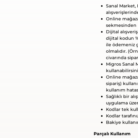
Sanal Market, 
alışverişlerind
Online mağazal
sekmesinden ko
Dijital alışve
dijital kodun %
ile ödemeniz g
olmalıdır. (Ör
civarında sipa
Migros Sanal Ma
kullanabilirsini
Online mağazala
sipariş) kulla
kullanım hata
Sağlıklı bir al
uygulama üzer
Kodlar tek kul
Kodlar tarafın
Bakiye kullanım
Parçalı Kullanım