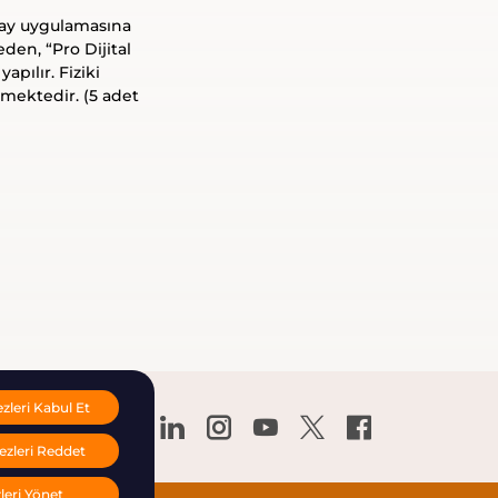
ay uygulamasına
den, “Pro Dijital
apılır. Fiziki
lmektedir. (5 adet
leri Kabul Et
zleri Reddet
leri Yönet