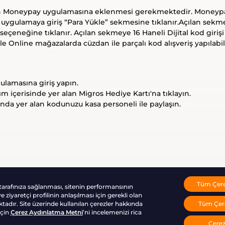
rın Moneypay uygulamasına eklenmesi gerekmektedir. Moneyp
uygulamaya giriş “Para Yükle” sekmesine tıklanır.Açılan sekme
seçeneğine tıklanır. Açılan sekmeye 16 Haneli Dijital kod girişi y
e Online mağazalarda cüzdan ile parçalı kod alışveriş yapılabi
lamasına giriş yapın.
ım içerisinde yer alan Migros Hediye Kartı'na tıklayın.
nda yer alan kodunuzu kasa personeli ile paylaşın.
Tüm Çerez
 tarafınıza sağlanması, sitenin performansının
0850 755 64 64 / 0216 228 33 44
 ziyaretçi profilinin anlaşılması için gerekli olan
Tüm Çere
ktadır. Site üzerinde kullanılan çerezler hakkında
için
Çerez Aydınlatma Metni
’ni incelemenizi rica
Çerez