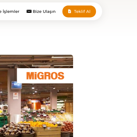
e İşlemler
Bize Ulaşın
Teklif Al