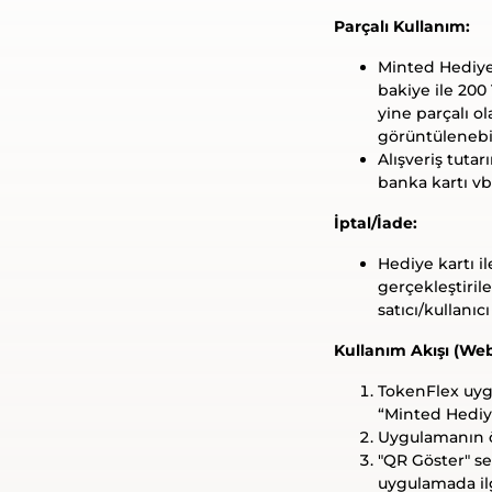
Parçalı Kullanım:
Minted Hediye 
bakiye ile 200 
yine parçalı o
görüntülenebi
Alışveriş tutar
banka kartı vb
İptal/İade:
Hediye kartı il
gerçekleştiril
satıcı/kullan
Kullanım Akışı (Web
TokenFlex uyg
“Minted Hediye
Uygulamanın ö
"QR Göster" se
uygulamada ilgi