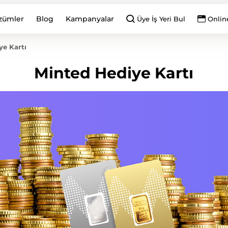
zümler
Blog
Kampanyalar
Üye İş Yeri Bul
Onlin
ye Kartı
Minted Hediye Kartı