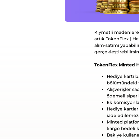
Kıymetli madenlere v
artık TokenFlex | H
alım-satımı yapabilir
gerçekleştirebilirsin
TokenFlex Minted He
Hediye kartı b
bölümündeki t
Alışverişler s
ödemeli sipar
Ek komisyonla
Hediye kartla
iade edilemez
Minted platfor
kargo bedeli k
Bakiye kullanım