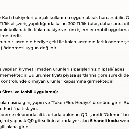
Kartı bakiyeleri parçalı kullanıma uygun olarak harcanabilir. Ö
TL’lik alışveriş yapıldığında kalan 300 TL’lik tutar, daha sonra dil
larak kullanabilir. Kalan bakiye ve tüm işlemler mobil uygulama
lmektedir.
ının bir kısmının hediye çeki ile kalan kısmının farklı ödeme şekl
.) ödenmesi uygun değildir.
e yapılan kıymetli maden ürünleri siparişlerinizin iptali/iadesi
ememektedir. Bu ürünler fiyatı piyasa şartlarına göre sürekli d
ıcı kontrolünde olmayan ürünler kapsamına girmektedir.
 Sitesi ve Mobil Uygulama):
ulamasına giriş yapın ve "TokenFlex Hediye” ürününe girin. B
 Kartı”na tıklayın.
deme ekranında altta ortada bulunan QR işaretli "Ödeme" b
çimi yaparak QR görselinin altında yer alan
5 haneli kodu
web 
li alana girin.