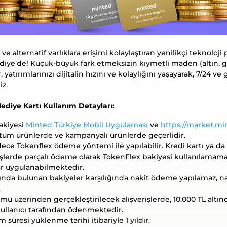
e alternatif varlıklara erişimi kolaylaştıran yenilikçi teknoloji
ediye’de! Küçük-büyük fark etmeksizin kıymetli maden (altın, g
, yatırımlarınızı dijitalin hızını ve kolaylığını yaşayarak, 7/24 ve
iz.
diye Kartı Kullanım Detayları:
akiyesi
Minted Türkiye Mobil Uygulaması
ve
https://market.mi
üm ürünlerde ve kampanyalı ürünlerde geçerlidir.
adece Tokenflex ödeme yöntemi ile yapılabilir. Kredi kartı ya d
işlerde parçalı ödeme olarak TokenFlex bakiyesi kullanılamama
r uygulanabilmektedir.
rında bulunan bakiyeler karşılığında nakit ödeme yapılamaz, 
.
mu üzerinden gerçekleştirilecek alışverişlerde, 10.000 TL altınd
ullanıcı tarafından ödenmektedir.
 süresi yüklenme tarihi itibariyle 1 yıldır.