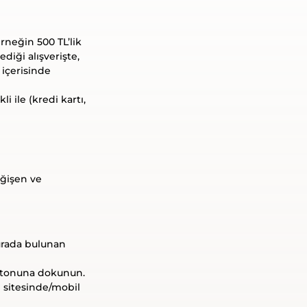
rneğin 500 TL’lik
ediği alışverişte,
 içerisinde
i ile (kredi kartı,
eğişen ve
urada bulunan
utonuna dokunun.
sitesinde/mobil