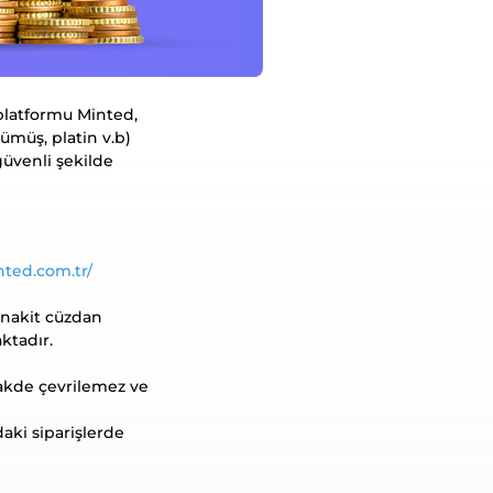
 platformu Minted,
ümüş, platin v.b)
 güvenli şekilde
nted.com.tr/
a nakit cüzdan
ktadır.
nakde çevrilemez ve
aki siparişlerde