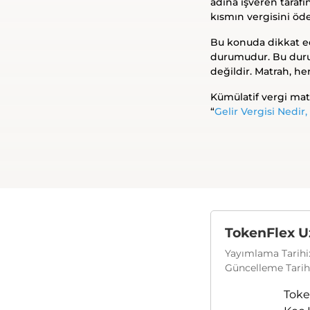
adına işveren tarafı
kısmın vergisini öde
Bu konuda dikkat edi
durumudur. Bu durumd
değildir. Matrah, her
Kümülatif vergi matr
“
Gelir Vergisi Nedir,
TokenFlex U
Yayımlama Tarihi:
Güncelleme Tarihi
Toke