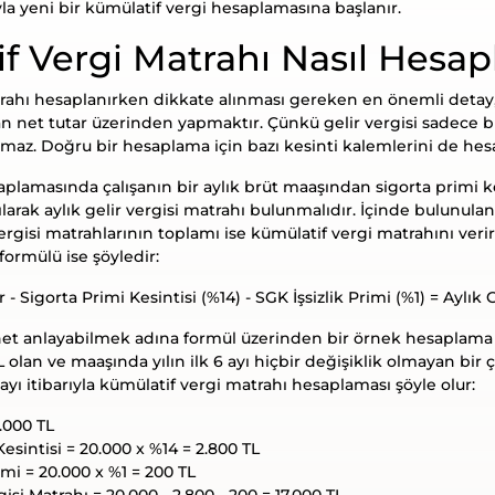
ıyla yeni bir kümülatif vergi hesaplamasına başlanır.
f Vergi Matrahı Nasıl Hesap
rahı hesaplanırken dikkate alınması gereken en önemli detay,
an net tutar üzerinden yapmaktır. Çünkü gelir vergisi sadece b
az. Doğru bir hesaplama için bazı kesinti kalemlerini de hes
plamasında çalışanın bir aylık brüt maaşından sigorta primi kes
rılarak aylık gelir vergisi matrahı bulunmalıdır. İçinde bulunula
rgisi matrahlarının toplamı ise kümülatif vergi matrahını verir
ormülü ise şöyledir:
r - Sigorta Primi Kesintisi (%14) - SGK İşsizlik Primi (%1) = Aylık 
t anlayabilmek adına formül üzerinden bir örnek hesaplama ya
 olan ve maaşında yılın ilk 6 ayı hiçbir değişiklik olmayan bir 
ayı itibarıyla kümülatif vergi matrahı hesaplaması şöyle olur:
0.000 TL
esintisi = 20.000 x %14 = 2.800 TL
imi = 20.000 x %1 = 200 TL
gisi Matrahı = 20.000 - 2.800 - 200 = 17.000 TL