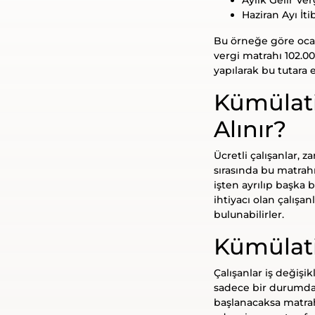
Haziran Ayı İti
Bu örneğe göre ocak
vergi matrahı 102.0
yapılarak bu tutara 
Kümülati
Alınır?
Ücretli çalışanlar, 
sırasında bu matrahı
işten ayrılıp başka 
ihtiyacı olan çalışan
bulunabilirler.
Kümülati
Çalışanlar iş değişik
sadece bir durumda m
başlanacaksa matrah