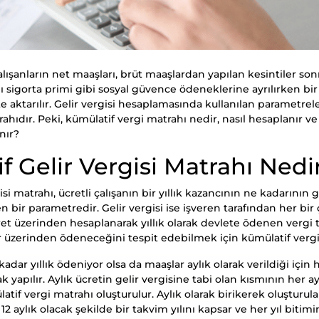
lışanların net maaşları, brüt maaşlardan yapılan kesintiler sonr
mı sigorta primi gibi sosyal güvence ödeneklerine ayrılırken bir
te aktarılır. Gelir vergisi hesaplamasında kullanılan parametrele
ahıdır. Peki, kümülatif vergi matrahı nedir, nasıl hesaplanır ve
nır?
f Gelir Vergisi Matrahı Nedi
si matrahı, ücretli çalışanın bir yıllık kazancının ne kadarının g
 bir parametredir. Gelir vergisi ise işveren tarafından her bir ça
et üzerinden hesaplanarak yıllık olarak devlete ödenen vergi t
r üzerinden ödeneceğini tespit edebilmek için kümülatif vergi
 kadar yıllık ödeniyor olsa da maaşlar aylık olarak verildiği içi
ak yapılır. Aylık ücretin gelir vergisine tabi olan kısmının her ay
tif vergi matrahı oluşturulur. Aylık olarak birikerek oluşturul
aylık olacak şekilde bir takvim yılını kapsar ve her yıl bitimind