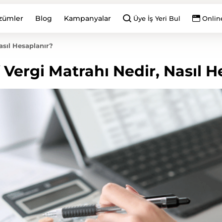
zümler
Blog
Kampanyalar
Üye İş Yeri Bul
Onlin
asıl Hesaplanır?
 Vergi Matrahı Nedir, Nasıl H