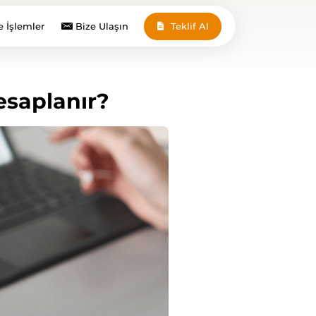
e İşlemler
Bize Ulaşın
Teklif Al
esaplanır?