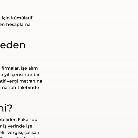
 için kümülatif
nden hesaplama
reden
firmalar, işe alım
 yıl içerisinde bir
atif vergi matrahına
ek matrah talebinde
mi?
bilirler. Fakat bu
 iş yerinde işe
r vergisi, çalışan