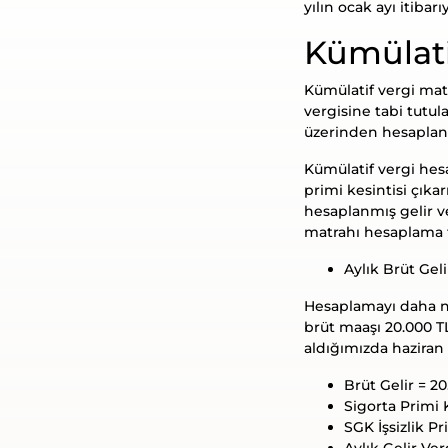
yılın ocak ayı itibar
Kümülati
Kümülatif vergi mat
vergisine tabi tutul
üzerinden hesaplanm
Kümülatif vergi hesa
primi kesintisi çıka
hesaplanmış gelir ve
matrahı hesaplama f
Aylık Brüt Geli
Hesaplamayı daha ne
brüt maaşı 20.000 TL
aldığımızda haziran 
Brüt Gelir = 2
Sigorta Primi K
SGK İşsizlik Pr
Aylık Gelir Ver