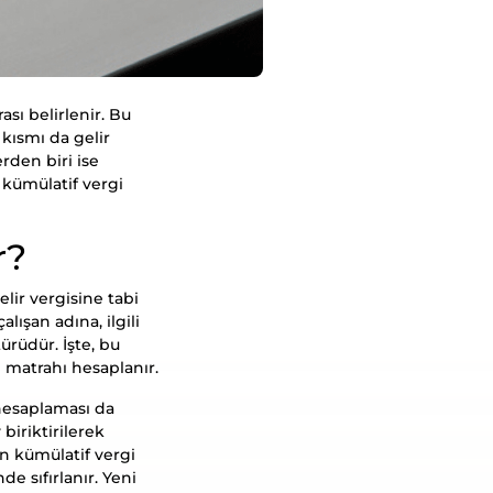
ası belirlenir. Bu
 kısmı da gelir
rden biri ise
 kümülatif vergi
r?
elir vergisine tabi
lışan adına, ilgili
ürüdür. İşte, bu
 matrahı hesaplanır.
n hesaplaması da
 biriktirilerek
an kümülatif vergi
e sıfırlanır. Yeni