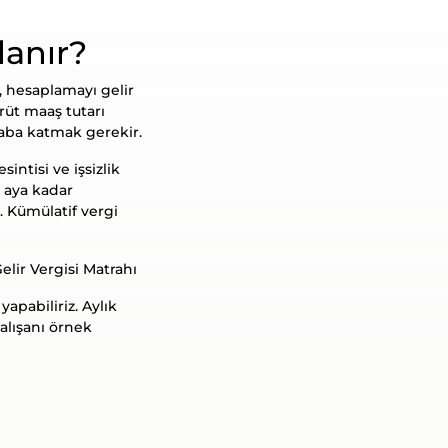
lanır?
 hesaplamayı gelir
rüt maaş tutarı
aba katmak gerekir.
intisi ve işsizlik
n aya kadar
. Kümülatif vergi
Gelir Vergisi Matrahı
pabiliriz. Aylık
çalışanı örnek