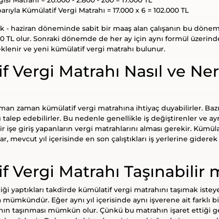
barıyla Kümülatif Vergi Matrahı = 17.000 x 6 = 102.000 TL
 - haziran döneminde sabit bir maaş alan çalışanın bu dönem
00 TL olur. Sonraki dönemde de her ay için aynı formül üzeri
eklenir ve yeni kümülatif vergi matrahı bulunur.
f Vergi Matrahı Nasıl ve Ne
zaman zaman kümülatif vergi matrahına ihtiyaç duyabilirler. Bazı 
 talep edebilirler. Bu nedenle genellikle iş değiştirenler ve aynı
bir işe giriş yapanların vergi matrahlarını alması gerekir. Kümül
lar, mevcut yıl içerisinde en son çalıştıkları iş yerlerine gider
f Vergi Matrahı Taşınabilir 
liği yaptıkları takdirde kümülatif vergi matrahını taşımak isteye
ümkündür. Eğer aynı yıl içerisinde aynı işverene ait farklı bir
ın taşınması mümkün olur. Çünkü bu matrahın işaret ettiği geli