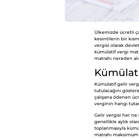
Ülkemizde ücretli ça
kesintilerin bir kıs
vergisi olarak devle
kümülatif vergi matr
matrahı nereden alı
Kümülati
Kümülatif gelir vergi
tutulacağını gösteren
çalışana ödenen ücr
verginin hangi tuta
Gelir vergisi her ne
genellikle aylık olar
toplanmasıyla kümüla
matrahı maksimum 12 