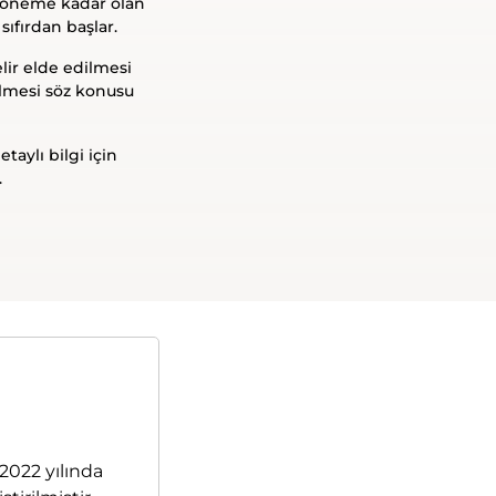
o döneme kadar olan
sıfırdan başlar.
lir elde edilmesi
ilmesi söz konusu
aylı bilgi için
.
2022 yılında