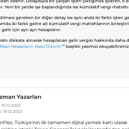
ndan ödenir. Dolayısıyla bir çalışan işten çıktığında işveren, 
r. Yeni bir yerde işe başlandığında ise kümülatif vergi matrahı 
lmesi gereken bir diğer detay ise aynı anda iki farklı işten ge
a iki farklı gelire ait kümülatif vergi matrahlarının birleştir
 gelir için ayrı ayrı hesaplanır.
ahı dikkate alınarak hesaplanan gelir vergisi hakkında daha det
 Nasıl Hesaplanır, Nasıl Ödenir?
” başlıklı yazımızı okuyabilirsiniz
zman Yazarları
 19.12.2023
: 19.12.2023
nFlex, Türkiye'nin ilk tamamen dijital yemek kartı olarak 